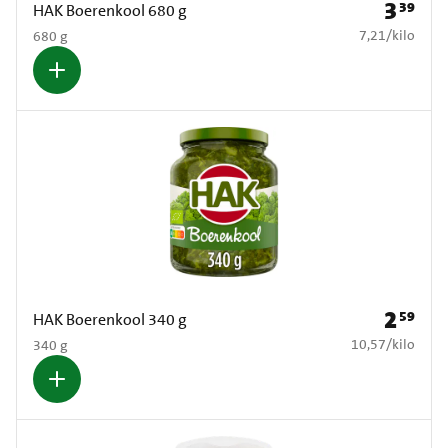
3
39
Prijs: € 3
HAK Boerenkool 680 g
€ 7,21 per kilo
7,21
/
kilo
680 g
2
59
Prijs: € 2
HAK Boerenkool 340 g
€ 10,57 per kilo
10,57
/
kilo
340 g