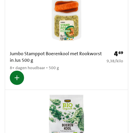
4
69
Prijs: € 4
Jumbo Stamppot Boerenkool met Rookworst
in Jus 500 g
€ 9,38 per kilo
9,38
/
kilo
8+ dagen houdbaar • 500 g