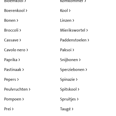
Bloemkool
Komkommer
Boerenkool
Kool
Bonen
Linzen
Broccoli
Mierikswortel
Cassave
Paddenstoelen
Cavolo nero
Paksoi
Paprika
Snijbonen
Pastinaak
Sperziebonen
Pepers
Spinazie
Peulvruchten
Spitskool
Pompoen
Spruitjes
Prei
Taugé