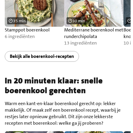
35 min
30 min
Stamppot boerenkool
Mediterrane boerenkool met
Boer
6 ingrediënten
runderchipolata
knol
13 ingrediënten
10 i
Bekijk alle boerenkool-recepten
In 20 minuten klaar: snelle
boerenkool gerechten
Warm een kant-en-klaar boerenkool gerecht op: lekker
makkelijk. Of maak zelf een boerenkool recept, waarbij je
restjes later opnieuw gebruikt. Dit zijn onze lekkerste
recepten met boerenkool: welke ga jij proberen?