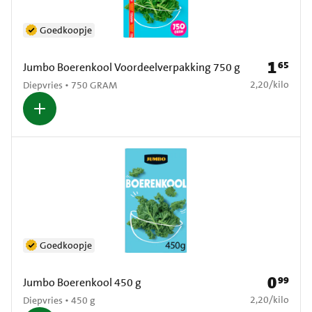
Goedkoopje
1
65
Prijs: € 1
Jumbo Boerenkool Voordeelverpakking 750 g
€ 2,20 per kilo
2,20
/
kilo
Diepvries • 750 GRAM
Goedkoopje
0
99
Prijs: € 0
Jumbo Boerenkool 450 g
€ 2,20 per kilo
2,20
/
kilo
Diepvries • 450 g