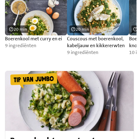
20 min
20 min
Boerenkool met curry en ei
Couscous met boerenkool,
Boer
9 ingrediënten
kabeljauw en kikkererwten
knol
9 ingrediënten
10 i