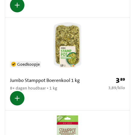
Goedkoopje
3
89
Prijs: € 3
Jumbo Stamppot Boerenkool 1 kg
€ 3,89 per kilo
3,89
/
kilo
8+ dagen houdbaar • 1 kg