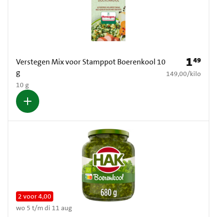
1
49
Prijs: € 1
Verstegen Mix voor Stamppot Boerenkool 10
g
€ 149,00 per kilo
149,00
/
kilo
10 g
2 voor 4,00
wo 5 t/m di 11 aug