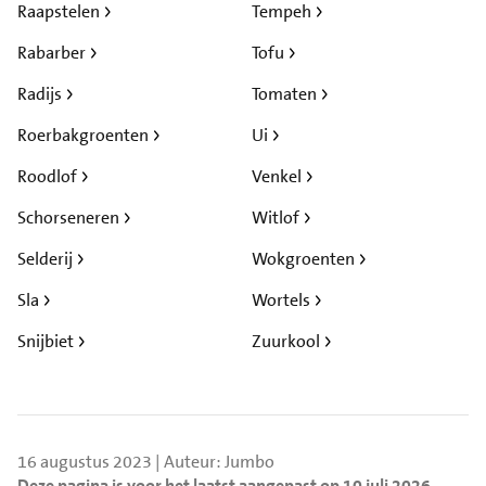
Raapstelen
Tempeh
Rabarber
Tofu
Radijs
Tomaten
Roerbakgroenten
Ui
Roodlof
Venkel
Schorseneren
Witlof
Selderij
Wokgroenten
Sla
Wortels
Snijbiet
Zuurkool
16 augustus 2023 | Auteur: Jumbo
Deze pagina is voor het laatst aangepast op 10 juli 2026