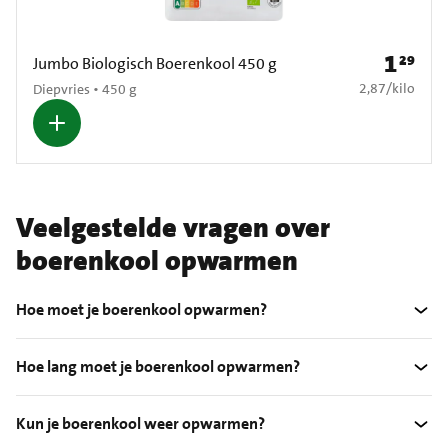
1
29
Prijs: € 1
Jumbo Biologisch Boerenkool 450 g
€ 2,87 per kilo
2,87
/
kilo
Diepvries • 450 g
Veelgestelde vragen over
boerenkool opwarmen
Hoe moet je boerenkool opwarmen?
Hoe lang moet je boerenkool opwarmen?
Kun je boerenkool weer opwarmen?