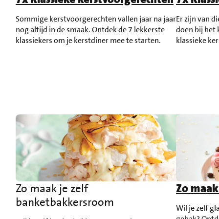
Sommige kerstvoorgerechten vallen jaar na jaar
Er zijn van d
nog altijd in de smaak. Ontdek de 7 lekkerste
doen bij het 
klassiekers om je kerstdiner mee te starten.
klassieke ke
Zo maak je zelf
Zo maak 
banketbakkersroom
Wil je zelf g
gebak? Ontde