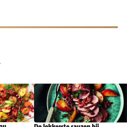
.
enu
De lekkerste sauzen bij