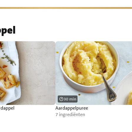
ppel
30 min
rdappel
Aardappelpuree
7 ingrediënten