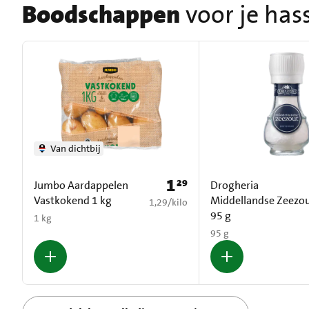
Boodschappen
voor je has
Van dichtbij
1
29
Prijs: € 1,29
Jumbo Aardappelen
Drogheria
Vastkokend 1 kg
Middellandse Zeezo
€ 1,29 per kilo
1,29
/
kilo
95 g
1 kg
95 g