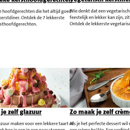
Wie denkt dat een vegetarisch 
ie hoofdgerechten die het altijd goed
feestelijk en lekker kan zijn, zi
kerstdiner. Ontdek de 7 lekkerste
Ontdek de lekkerste vegetaris
rsthoofdgerechten.
je zelf glazuur
Zo maak je zelf crèm
lazuur maken voor een lekkere taart of
Als je het perfecte dessert wi
k hoe je een in een paar stappen
een crème brûlée. Een verfijnd