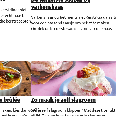
varkenshaas
kerstdiner niet
t er echt naast.
Varkenshaas op het menu met Kerst? Ga dan alti
che kerstrecepten.
voor een passend sausje om het af te maken.
Ontdek de lekkerste sauzen voor varkenshaas.
e brûlée
Zo maak je zelf slagroom
l maken, kies dan voor
Wil je zelf slagroom kloppen? Met deze tips lukt
 toetje met zo’n
altijd. Zo klop je zelf de perfecte slagroom.