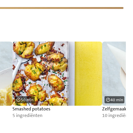
50 min
40 min
Smashed potatoes
Zelfgemaakte f
5 ingrediënten
10 ingrediënte