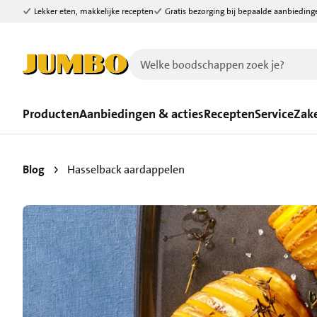
Lekker eten, makkelijke recepten
Gratis bezorging bij bepaalde aanbieding
Ga naar zoeken
Ga naar hoofdinhoud
Producten
Aanbiedingen & acties
Recepten
Service
Zake
Blog
Hasselback aardappelen