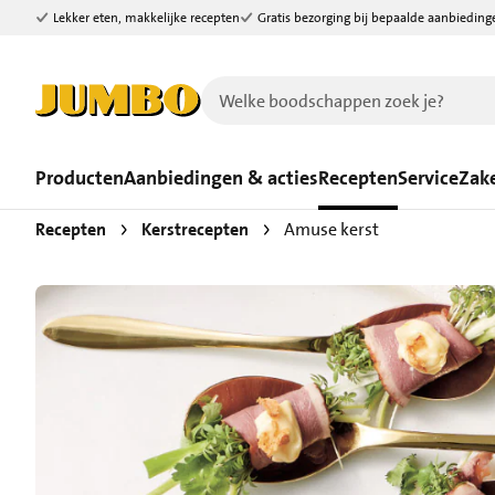
Lekker eten, makkelijke recepten
Gratis bezorging bij bepaalde aanbieding
Ga naar zoeken
Ga naar hoofdinhoud
Producten
Aanbiedingen & acties
Recepten
Service
Zake
Recepten
Kerstrecepten
Amuse kerst