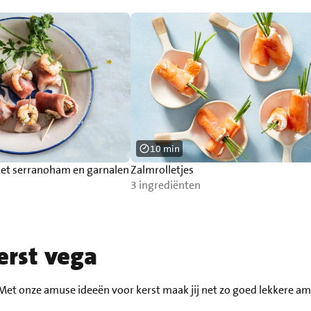
10 min
met serranoham en garnalen
Zalmrolletjes
3 ingrediënten
erst vega
et onze amuse ideeën voor kerst maak jij net zo goed lekkere amu