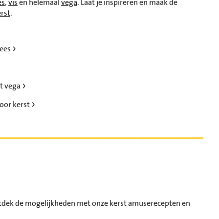
es
,
vis
en helemaal
vega
. Laat je inspireren en maak de
rst
.
lees
st vega
oor kerst
Ontdek de mogelijkheden met onze kerst amuserecepten en