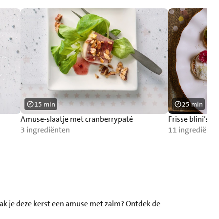
15 min
25 min
Amuse-slaatje met cranberrypaté
Frisse blini’s
3 ingrediënten
11 ingrediënte
aak je deze kerst een amuse met
zalm
? Ontdek de