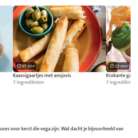
37 min
25 min
Kaassigaartjes met ansjovis
Krokante gamb
7 ingrediënten
7 ingrediënten
ses voor kerst die vega zijn. Wat dacht je bijvoorbeeld van