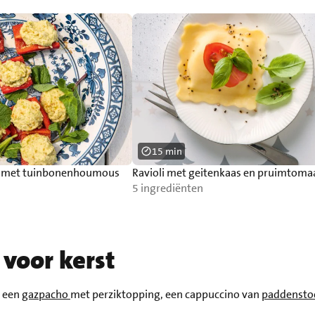
15 min
es met tuinbonenhoumous
Ravioli met geitenkaas en pruimtoma
5 ingrediënten
voor kerst
d een
gazpacho
met perziktopping, een cappuccino van
paddensto