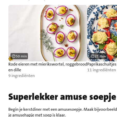
50 min
25 min
Rode eieren met mierikswortel, roggebrood
Paprikaschuitj
en dille
11 ingrediënten
9 ingrediënten
Superlekker amuse soepje 
Begin je kerstdiner met een amusesoepje. Maak bijvoorbeel
je amusehapje met soep is klaar.