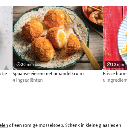
20 min
10 min
atje
Spaanse eieren met amandelkruim
Frisse hummus
4 ingrediënten
8 ingrediënten
elen
of een romige mosselsoep. Schenk in kleine glaasjes en