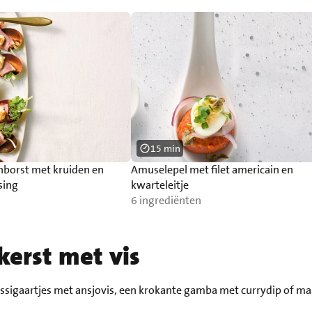
15 min
borst met kruiden en
Amuselepel met filet americain en
sing
kwarteleitje
6 ingrediënten
kerst met vis
kaassigaartjes met ansjovis, een krokante gamba met currydip of m