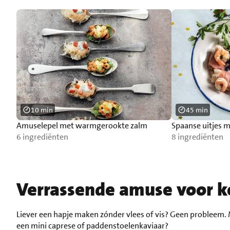
10 min
45 min
Amuselepel met warmgerookte zalm
Spaanse uitjes 
6 ingrediënten
8 ingrediënten
Verrassende amuse voor k
Liever een hapje maken zónder vlees of vis? Geen probleem. M
een mini caprese of paddenstoelenkaviaar?