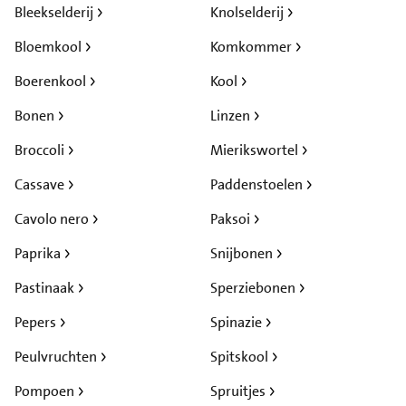
Bleekselderij
Knolselderij
Bloemkool
Komkommer
Boerenkool
Kool
Bonen
Linzen
Broccoli
Mierikswortel
Cassave
Paddenstoelen
Cavolo nero
Paksoi
Paprika
Snijbonen
Pastinaak
Sperziebonen
Pepers
Spinazie
Peulvruchten
Spitskool
Pompoen
Spruitjes