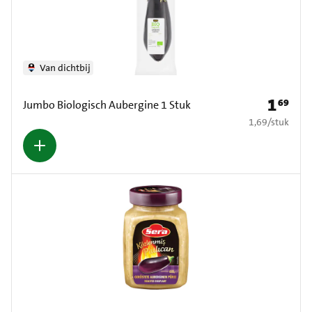
Van dichtbij
1
69
Prijs: € 1
Jumbo Biologisch Aubergine 1 Stuk
€ 1,69 per stuk
1,69
/
stuk