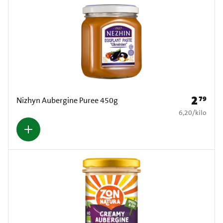
2
79
Prijs: € 2
Nizhyn Aubergine Puree 450g
€ 6,20 per kilo
6,20
/
kilo