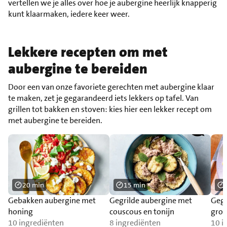
vertellen we je alles over hoe je aubergine heerlijk knapperig
kunt klaarmaken, iedere keer weer.
Lekkere recepten om met
aubergine te bereiden
Door een van onze favoriete gerechten met aubergine klaar
te maken, zet je gegarandeerd iets lekkers op tafel. Van
grillen tot bakken en stoven: kies hier een lekker recept om
met aubergine te bereiden.
20 min
15 min
Gebakken aubergine met
Gegrilde aubergine met
Gegr
honing
couscous en tonijn
groe
10 ingrediënten
8 ingrediënten
nood
10 i