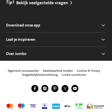
Tip!
Bekijk veelgestelde vragen
Download onze app
Laat je inspireren
Over Jumbo
Algemene voorwaarden
Kwetsbaarheid melden
Cookies & Privacy
Toegankelijkheidsverklaring
Cookie voorkeuren
Jumbo Facebook
Jumbo Instagram
Jumbo Pinterest
Jumbo Twitter
Jumbo YouTube
Volg ons
Mastercard
Maestro
Visa
Vpay
American Express
Apple Pay
Aanbiedersmedicijne
Thuiswinkel w