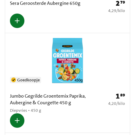
2
79
Prijs: € 2
Sera Geroosterde Aubergine 650g
€ 4,29 per kilo
4,29
/
kilo
Goedkoopje
1
89
Prijs: € 1
Jumbo Gegrilde Groentemix Paprika,
Aubergine & Courgette 450 g
€ 4,20 per kilo
4,20
/
kilo
Diepvries • 450 g