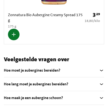
3
29
Prijs: € 3
Zonnatura Bio Aubergine Creamy Spread 175
g
€ 18,80 per kilo
18,80
/
kilo
175 g
Veelgestelde vragen over
Hoe moet je aubergines bereiden?
Hoe lang moet je aubergines bereiden?
Hoe maak je een aubergine schoon?