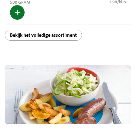
€ 1,98 per kilo
1,98
/
kilo
500 GRAM
Bekijk het volledige assortiment