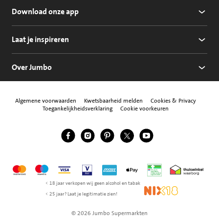
Download onze app
Laat je inspireren
Over Jumbo
Algemene voorwaarden
Kwetsbaarheid melden
Cookies & Privacy
Toegankelijkheidsverklaring
Cookie voorkeuren
Jumbo Facebook
Jumbo Instagram
Jumbo Pinterest
Jumbo Twitter
Jumbo YouTube
Volg ons
Mastercard
Maestro
Visa
Vpay
American Express
Apple Pay
Aanbiedersmedicijne
Thuiswinkel w
< 18 jaar verkopen wij geen alcohol en tabak
NIX18
< 25 jaar? Laat je legitimatie zien!
© 2026 Jumbo Supermarkten