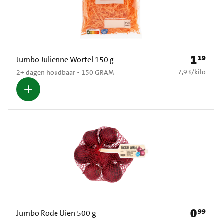
1
19
Prijs: € 1
Jumbo Julienne Wortel 150 g
€ 7,93 per kilo
7,93
/
kilo
2+ dagen houdbaar • 150 GRAM
0
99
Prijs: € 0
Jumbo Rode Uien 500 g