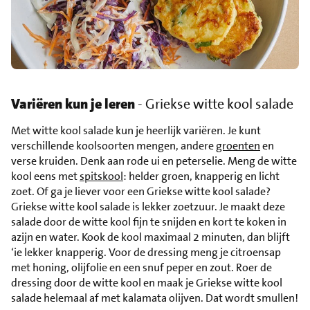
Variëren kun je leren
- Griekse witte kool salade
Met witte kool salade kun je heerlijk variëren. Je kunt
verschillende koolsoorten mengen, andere
groenten
en
verse kruiden. Denk aan rode ui en peterselie. Meng de witte
kool eens met
spitskool
: helder groen, knapperig en licht
zoet. Of ga je liever voor een Griekse witte kool salade?
Griekse witte kool salade is lekker zoetzuur. Je maakt deze
salade door de witte kool fijn te snijden en kort te koken in
azijn en water. Kook de kool maximaal 2 minuten, dan blijft
‘ie lekker knapperig. Voor de dressing meng je citroensap
met honing, olijfolie en een snuf peper en zout. Roer de
dressing door de witte kool en maak je Griekse witte kool
salade helemaal af met kalamata olijven. Dat wordt smullen!