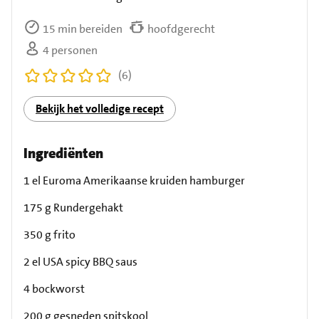
15 min bereiden
hoofdgerecht
4 personen
(6)
Bekijk het volledige recept
Ingrediënten
1 el Euroma Amerikaanse kruiden hamburger
175 g Rundergehakt
350 g frito
2 el USA spicy BBQ saus
4 bockworst
200 g gesneden spitskool