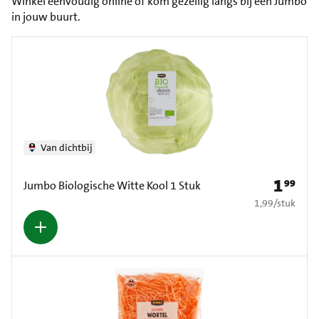
Winkel eenvoudig online of kom gezellig langs bij een Jumbo
in jouw buurt.
Van dichtbij
1
99
Prijs: € 1
Jumbo Biologische Witte Kool 1 Stuk
€ 1,99 per stuk
1,99
/
stuk