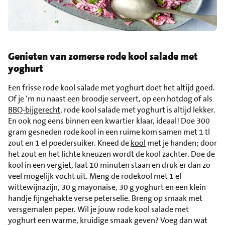
Genieten van zomerse rode kool salade met
yoghurt
Een frisse rode kool salade met yoghurt doet het altijd goed.
Of je ‘m nu naast een broodje serveert, op een hotdog of als
BBQ-bijgerecht
, rode kool salade met yoghurt is altijd lekker.
En ook nog eens binnen een kwartier klaar, ideaal! Doe 300
gram gesneden rode kool in een ruime kom samen met 1 tl
zout en 1 el poedersuiker. Kneed de
kool
met je handen; door
het zout en het lichte kneuzen wordt de kool zachter. Doe de
kool in een vergiet, laat 10 minuten staan en druk er dan zo
veel mogelijk vocht uit. Meng de rodekool met 1 el
wittewijnazijn, 30 g mayonaise, 30 g yoghurt en een klein
handje fijngehakte verse peterselie. Breng op smaak met
versgemalen peper. Wil je jouw rode kool salade met
yoghurt een warme, kruidige smaak geven? Voeg dan wat