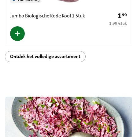
1
99
Prijs: € 1
Jumbo Biologische Rode Kool 1 Stuk
€ 1,99 per stuk
1,99
/
stuk
Ontdek het volledige assortiment