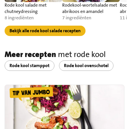
Rode kool salade met
Rodekool-wortelsalade met
Rode
chutneydressing
abrikoos en amandel
abri
8 ingrediënten
7 ingrediënten
11 i
Bekijk alle rode kool salade recepten
Meer recepten
met rode kool
Rode kool stamppot
Rode kool ovenschotel