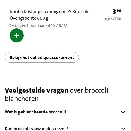
3
99
Prijs: € 3
Jumbo Kastanjechampignon & Broccoli
Ovengroente 600 g
€ 6,65 per kilo
6,65
/
kilo
2+ dagen houdbaar • 600 GRAM
Bekijk het volledige assortiment
Veelgestelde vragen
over broccoli
blancheren
Wat is geblancheerde broccoli?
Kan broccoli rauw in de vriezer?