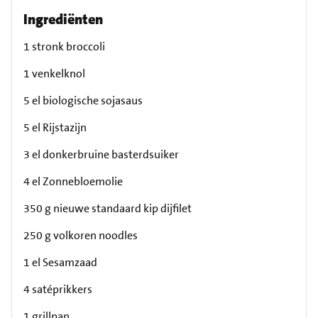
Ingrediënten
1 stronk broccoli
1 venkelknol
5 el biologische sojasaus
5 el Rijstazijn
3 el donkerbruine basterdsuiker
4 el Zonnebloemolie
350 g nieuwe standaard kip dijfilet
250 g volkoren noodles
1 el Sesamzaad
4 satéprikkers
1 grillpan