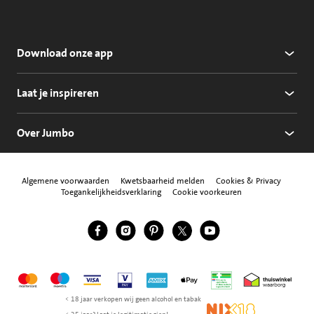
Download onze app
Laat je inspireren
Over Jumbo
Algemene voorwaarden
Kwetsbaarheid melden
Cookies & Privacy
Toegankelijkheidsverklaring
Cookie voorkeuren
Jumbo Facebook
Jumbo Instagram
Jumbo Pinterest
Jumbo Twitter
Jumbo YouTube
Volg ons
Mastercard
Maestro
Visa
Vpay
American Express
Apple Pay
Aanbiedersmedicijne
Thuiswinkel w
< 18 jaar verkopen wij geen alcohol en tabak
NIX18