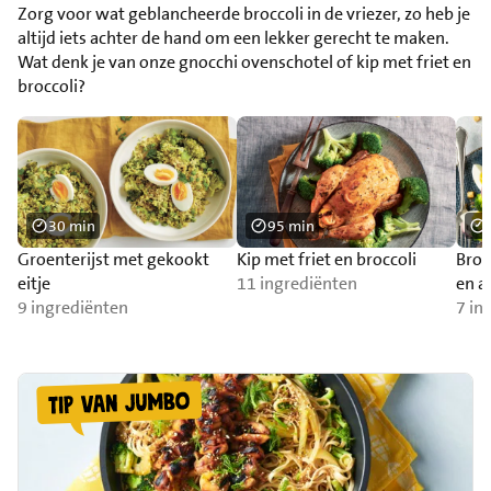
Zorg voor wat geblancheerde broccoli in de vriezer, zo heb je
altijd iets achter de hand om een lekker gerecht te maken.
Wat denk je van onze gnocchi ovenschotel of kip met friet en
broccoli?
30 min
95 min
Groenterijst met gekookt
Kip met friet en broccoli
Broc
eitje
11 ingrediënten
en a
9 ingrediënten
7 in