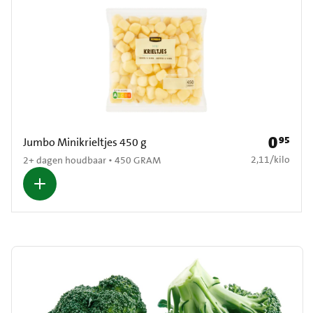
0
95
Prijs: € 0
Jumbo Minikrieltjes 450 g
€ 2,11 per kilo
2,11
/
kilo
2+ dagen houdbaar • 450 GRAM