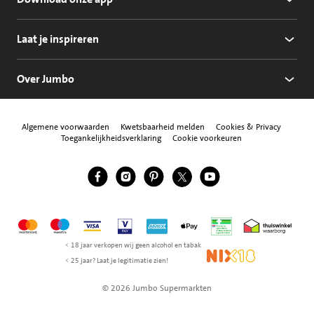
Laat je inspireren
Over Jumbo
Algemene voorwaarden
Kwetsbaarheid melden
Cookies & Privacy
Toegankelijkheidsverklaring
Cookie voorkeuren
Jumbo Facebook
Jumbo Instagram
Jumbo Pinterest
Jumbo Twitter
Jumbo YouTube
Volg ons
Mastercard
Maestro
Visa
Vpay
American Express
Apple Pay
Aanbiedersmedicijne
Thuiswinkel w
< 18 jaar verkopen wij geen alcohol en tabak
NIX18
< 25 jaar? Laat je legitimatie zien!
© 2026 Jumbo Supermarkten