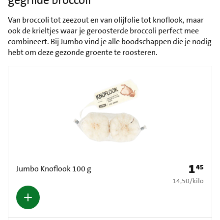
Van broccoli tot zeezout en van olijfolie tot knoflook, maar
ook de krieltjes waar je geroosterde broccoli perfect mee
combineert. Bij Jumbo vind je alle boodschappen die je nodig
hebt om deze gezonde groente te roosteren.
1
45
Prijs: € 1
Jumbo Knoflook 100 g
€ 14,50 per kilo
14,50
/
kilo