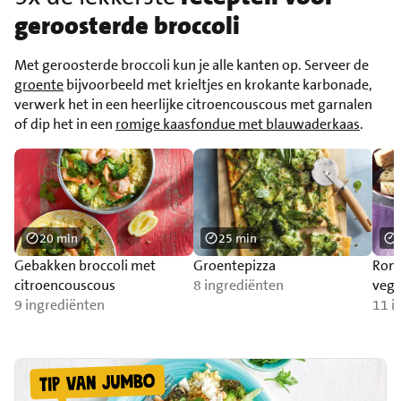
geroosterde broccoli
Met geroosterde broccoli kun je alle kanten op. Serveer de
groente
bijvoorbeeld met krieltjes en krokante karbonade,
verwerk het in een heerlijke citroencouscous met garnalen
of dip het in een
romige kaasfondue met blauwaderkaas
.
20 min
25 min
Gebakken broccoli met
Groentepizza
Romi
citroencouscous
8 ingrediënten
vega
9 ingrediënten
11 i