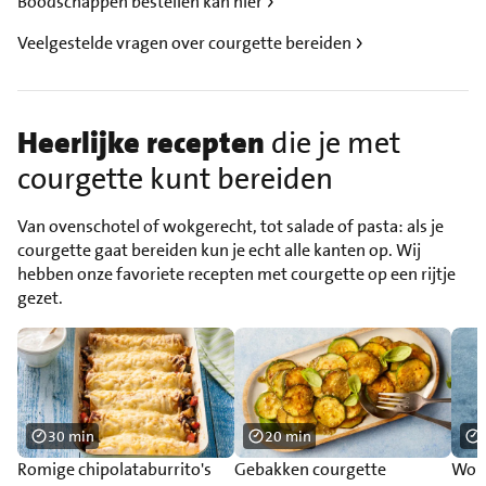
Boodschappen bestellen kan hier
Veelgestelde vragen over courgette bereiden
Heerlijke recepten
die je met
courgette kunt bereiden
Van ovenschotel of wokgerecht, tot salade of pasta: als je
courgette gaat bereiden kun je echt alle kanten op. Wij
hebben onze favoriete recepten met courgette op een rijtje
gezet.
30 min
20 min
Romige chipolataburrito's
Gebakken courgette
Wokr