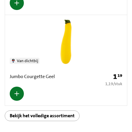
Van dichtbij
1
19
Prijs: € 1
Jumbo Courgette Geel
€ 1,19 per stuk
1,19
/
stuk
Bekijk het volledige assortiment