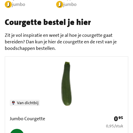
jumbo
jumbo
Courgette bestel je hier
Zit je vol inspiratie en weet je al hoe je courgette gaat
bereiden? Dan kun je hier de courgette en de rest van je
boodschappen bestellen.
Van dichtbij
0
95
Prijs: € 0
Jumbo Courgette
€ 0,95 per stuk
0,95
/
stuk