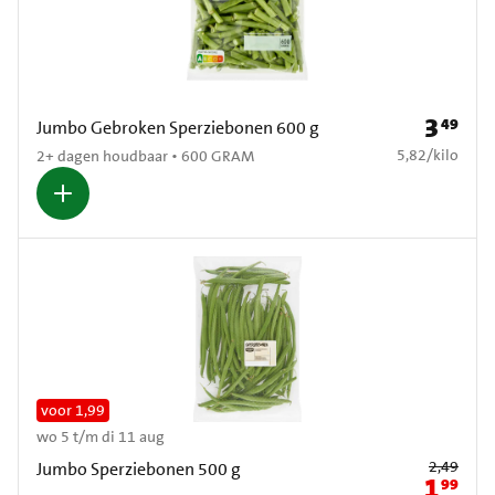
3
49
Prijs: € 3
Jumbo Gebroken Sperziebonen 600 g
€ 5,82 per kilo
5,82
/
kilo
2+ dagen houdbaar • 600 GRAM
voor 1,99
wo 5 t/m di 11 aug
Oude prijs: € 2
2,49
Jumbo Sperziebonen 500 g
1
99
Nieuwe pr