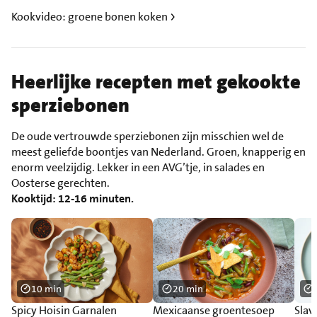
Kookvideo: groene bonen koken
Heerlijke recepten met gekookte
sperziebonen
De oude vertrouwde sperziebonen zijn misschien wel de
meest geliefde boontjes van Nederland. Groen, knapperig en
enorm veelzijdig. Lekker in een AVG’tje, in salades en
Oosterse gerechten.
Kooktijd: 12-16 minuten.
10 min
20 min
Spicy Hoisin Garnalen
Mexicaanse groentesoep
Slav