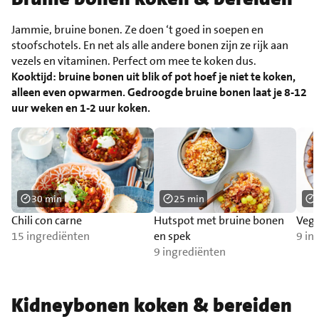
Jammie, bruine bonen. Ze doen ‘t goed in soepen en
stoofschotels. En net als alle andere bonen zijn ze rijk aan
vezels en vitaminen. Perfect om mee te koken dus.
Kooktijd: bruine bonen uit blik of pot hoef je niet te koken,
alleen even opwarmen. Gedroogde bruine bonen laat je 8-12
uur weken en 1-2 uur koken.
30 min
25 min
Chili con carne
Hutspot met bruine bonen
Vega
15 ingrediënten
en spek
9 in
9 ingrediënten
Kidneybonen koken & bereiden