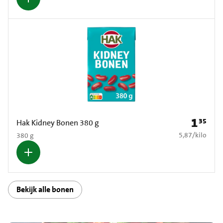
1
35
Prijs: € 1
Hak Kidney Bonen 380 g
€ 5,87 per kilo
5,87
/
kilo
380 g
Bekijk alle bonen