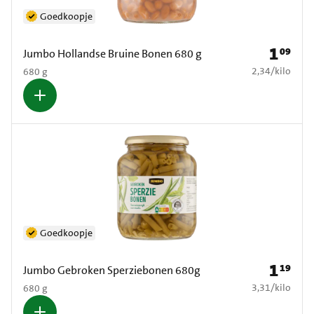
Goedkoopje
1
09
Prijs: € 1
Jumbo Hollandse Bruine Bonen 680 g
€ 2,34 per kilo
2,34
/
kilo
680 g
Goedkoopje
1
19
Prijs: € 1
Jumbo Gebroken Sperziebonen 680g
€ 3,31 per kilo
3,31
/
kilo
680 g