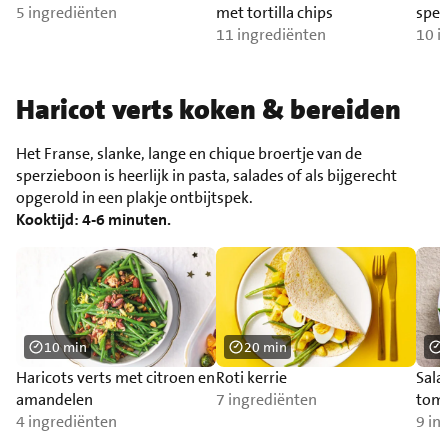
5 ingrediënten
met tortilla chips
sper
11 ingrediënten
10 i
Haricot verts koken & bereiden
Het Franse, slanke, lange en chique broertje van de
sperzieboon is heerlijk in pasta, salades of als bijgerecht
opgerold in een plakje ontbijtspek.
Kooktijd: 4-6 minuten.
10 min
20 min
Haricots verts met citroen en
Roti kerrie
Sala
amandelen
7 ingrediënten
toma
4 ingrediënten
9 in