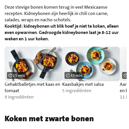
Deze stevige bonen komen terug in veel Mexicaanse
recepten. Kidneybonen zijn heerlijk in chili con carne,
salades, wraps en nacho-schotels.
Kooktijd: kidneybonen uit blik hoef je niet te koken, alleen
even opwarmen. Gedroogde kidneybonen laat je 8-12 uur
weken en 1 uur koken.
25 min
45 min
Gehaktballetjes met kaas en
Kaasbakjes met salsa
Aard
tomaat
5 ingrediënten
en b
8 ingrediënten
11 i
Koken met zwarte bonen