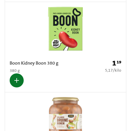
1
19
Prijs: € 1
Boon Kidney Boon 380 g
€ 5,17 per kilo
5,17
/
kilo
380 g