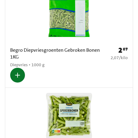
2
07
Prijs: € 2
Begro Diepvriesgroenten Gebroken Bonen
1KG
€ 2,07 per kilo
2,07
/
kilo
Diepvries • 1000 g