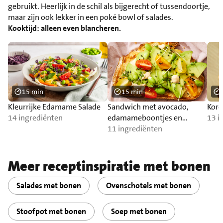
gebruikt. Heerlijk in de schil als bijgerecht of tussendoortje,
maar zijn ook lekker in een poké bowl of salades.
Kooktijd: alleen even blancheren.
15 min
15 min
Kleurrijke Edamame Salade
Sandwich met avocado,
Kore
14 ingrediënten
edamameboontjes en
13 i
Aziatische spread
11 ingrediënten
Meer receptinspiratie met bonen
Salades met bonen
Ovenschotels met bonen
Stoofpot met bonen
Soep met bonen