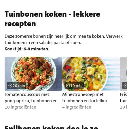
Tuinbonen koken - lekkere
recepten
Deze zomerse bonen zijn heerlijk om mee te koken. Verwerk
tuinbonen in een salade, pasta of soep.
Kooktijd: 6-8 minuten.
20 min
10 min
Tomatencouscous met
Minestronesoep met
Fris
puntpaprika, tuinbonen en
tuinbonen en tortellini
tuin
falafel
10 ingrediënten
4 ingrediënten
cas
10 i
Snijbonen koken doe je zo