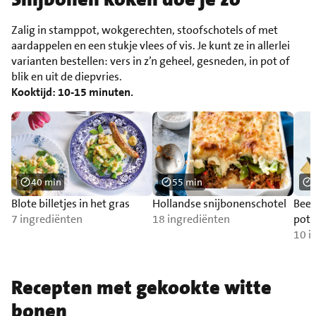
Zalig in stamppot, wokgerechten, stoofschotels of met
aardappelen en een stukje vlees of vis. Je kunt ze in allerlei
varianten bestellen: vers in z’n geheel, gesneden, in pot of
blik en uit de diepvries.
Kooktijd: 10-15 minuten.
40 min
55 min
Blote billetjes in het gras
Hollandse snijbonenschotel
Been
7 ingrediënten
18 ingrediënten
pota
10 i
Recepten met gekookte witte
bonen