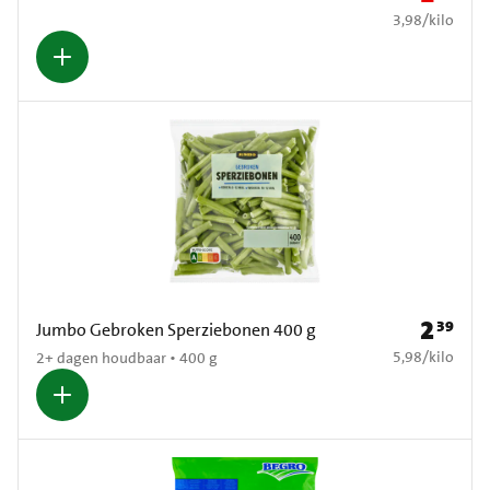
€ 3,98 per kilo
3,98
/
kilo
2
39
Prijs: € 2
Jumbo Gebroken Sperziebonen 400 g
€ 5,98 per kilo
5,98
/
kilo
2+ dagen houdbaar • 400 g