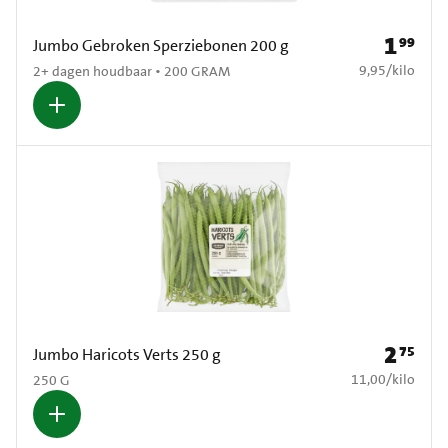
1
99
Prijs: € 1
Jumbo Gebroken Sperziebonen 200 g
€ 9,95 per kilo
9,95
/
kilo
2+ dagen houdbaar • 200 GRAM
2
75
Prijs: € 2
Jumbo Haricots Verts 250 g
€ 11,00 per kilo
11,00
/
kilo
250 G