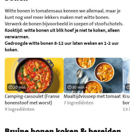
Witte bonen in tomatensaus kennen we allemaal, maar je
kunt nog veel meer lekkers maken met witte bonen.
Verwerk de bonen bijvoorbeeld in soepen of stoofschotels.
Kooktijd: witte bonen uit blik hoef je niet te koken, alleen
verwarmen.
Gedroogde witte bonen 8-12 uur laten weken en 1-2 uur
koken.
20 min
30 min
Camping-cassoulet (Franse
Maaltijdvissoep met tomaat
Krui
bonenstoof met worst)
7 ingrediënten
bon
9 ingrediënten
13 i
Bruine bonen koken & bereiden