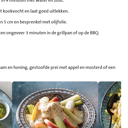
i in 4 minuten met water en zout.
et kookvocht en laat goed uitlekken.
an 5 cm en besprenkel met olijfolie.
nten ongeveer 3 minuten in de grillpan of op de BBQ.
t ham en honing, gestoofde prei met appel en mosterd of een