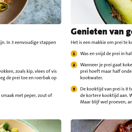
Genieten van g
ijn. In 3 eenvoudige stappen
Het is een makkie om prei te k
Was en snijd de prei in h
Wanneer je prei gaat koke
okken, zoals kip, vlees of vis
prei hoeft maar half onde
oeg de prei toe en roerbak op
kookwater.
De kooktijd van prei is 8
 smaak met peper, zout of
de kortere kooktijd aan. Wi
Maar blijf wel proeven, an