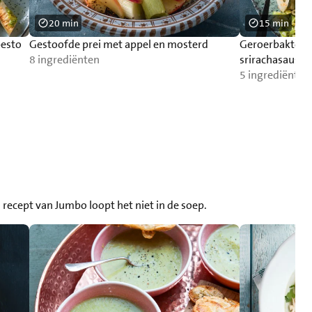
20 min
15 min
pesto
Gestoofde prei met appel en mosterd
Geroerbakte pr
8 ingrediënten
srirachasaus
5 ingrediënten
 recept van Jumbo loopt het niet in de soep.