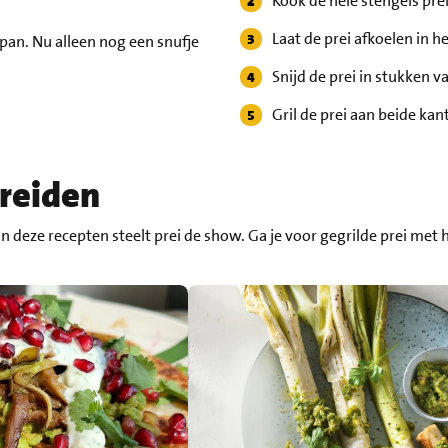
Kook de hele stengels pre
Laat de prei afkoelen in h
pan. Nu alleen nog een snufje
Snijd de prei in stukken v
Gril de prei aan beide ka
ereiden
 in deze recepten steelt prei de show. Ga je voor gegrilde prei me