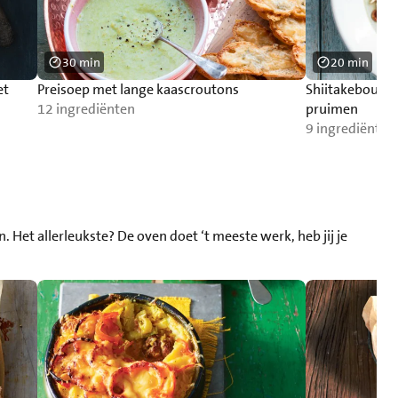
30 min
20 min
et
Preisoep met lange kaascroutons
Shiitakebouill
12 ingrediënten
pruimen
9 ingrediënten
 Het allerleukste? De oven doet ‘t meeste werk, heb jij je