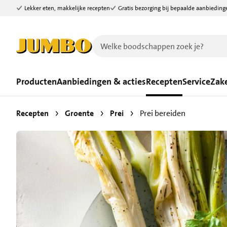
Lekker eten, makkelijke recepten
Gratis bezorging bij bepaalde aanbieding
Ga naar zoeken
Ga naar hoofdinhoud
Producten
Aanbiedingen & acties
Recepten
Service
Zake
Recepten
Groente
Prei
Prei bereiden