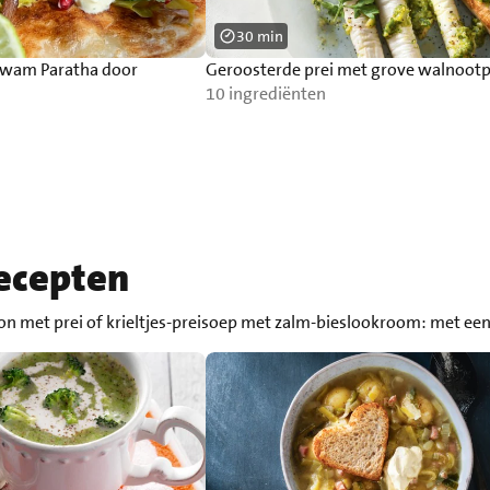
30 min
zwam Paratha door
Geroosterde prei met grove walnoot
10 ingrediënten
recepten
llon met prei of krieltjes-preisoep met zalm-bieslookroom: met een