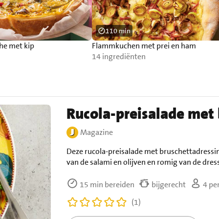
110 min
he met kip
Flammkuchen met prei en ham
14 ingrediënten
Rucola-preisalade met 
Magazine
Deze rucola-preisalade met bruschettadressing
van de salami en olijven en romig van de dressi
15 min bereiden
bijgerecht
4 pe
(1)