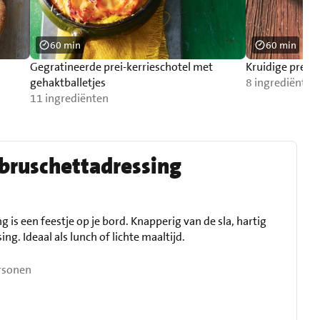
60 min
60 min
Gegratineerde prei-kerrieschotel met
Kruidige prei
gehaktballetjes
8 ingrediënten
11 ingrediënten
bruschettadressing
 is een feestje op je bord. Knapperig van de sla, hartig
ng. Ideaal als lunch of lichte maaltijd.
rsonen