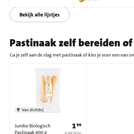
Bekijk alle lijstjes
Pastinaak zelf bereiden o
Ga je zelf aan de slag met pastinaak of kies je voor een van 
Van dichtbij
1
99
Prijs: € 1,99
Jumbo Biologisch
Pastinaak 400 g
€ 4,98 per kilo
4,98
/
kilo