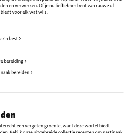
en en verwerken. Of je nu liefhebber bent van rauwe of
biedt voor elk wat wils.
 z’n best
re bereiding
tinaak bereiden
iden
onterecht een vergeten groente, want deze wortel biedt
den. Bekijk onze uitgebreide collectie recepten om pastinaak