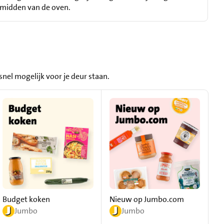
t midden van de oven.
nel mogelijk voor je deur staan.
Budget koken
Nieuw op Jumbo.com
Gr
Jumbo
Jumbo