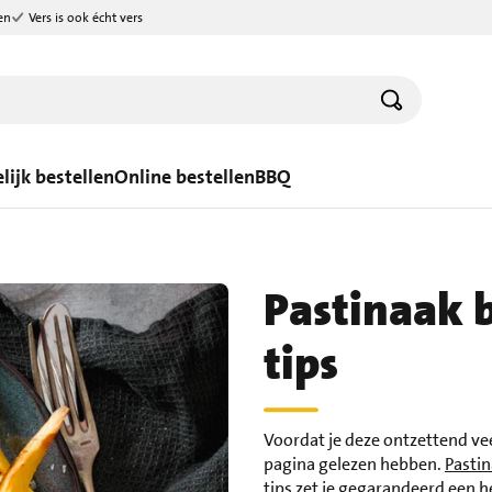
en
Vers is ook écht vers
lijk bestellen
Online bestellen
BBQ
Pastinaak 
tips
Voordat je deze ontzettend vee
pagina gelezen hebben.
Pasti
tips zet je gegarandeerd een he