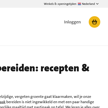
Winkels & openingstijden
Nederland
Inloggen
bereiden: recepten &
lzijdige, vergeten groente gaat klaarmaken, wil je onze
naak
bereiden is niet ingewikkeld en met een paar handige
erlijke maaltijd met pastinaak op tafel. We leren je alles over