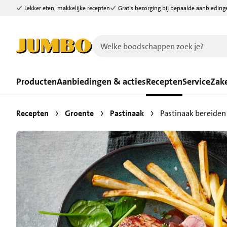
Lekker eten, makkelijke recepten
Gratis bezorging bij bepaalde aanbieding
Ga naar zoeken
Ga naar hoofdinhoud
Producten
Aanbiedingen & acties
Recepten
Service
Zake
Recepten
Groente
Pastinaak
Pastinaak bereiden