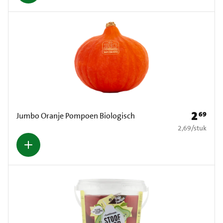
2
69
Prijs: € 2
Jumbo Oranje Pompoen Biologisch
€ 2,69 per stuk
2,69
/
stuk