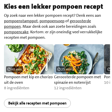
Kies een lekker pompoen recept
Op zoek naar een lekker pompoen recept? Denk eens aan
pompoenstamppot
,
pompoensoep
of
geroosterde
pompoen
. Maar denk ook aan zoete bereidingen zoals
pompoencake
. Kortom: er zijn oneindig veel verrukkelijke
recepten met pompoen.
40 min
25 min
Pompoen met kip en chorizo
Geroosterde pompoen met
Pom
uit de oven
spinazie en notenrijst
10 i
8 ingrediënten
12 ingrediënten
Bekijk alle recepten met pompoen