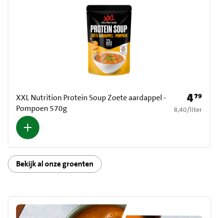
4
79
Prijs: € 4
XXL Nutrition Protein Soup Zoete aardappel -
Pompoen 570g
€ 8,40 per liter
8,40
/
liter
Bekijk al onze groenten