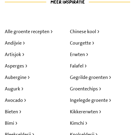
Alle groente recepten
Chinese kool
Andijvie
Courgette
Artisjok
Erwten
Asperges
Falafel
Aubergine
Gegrilde groenten
Augurk
Groentechips
Avocado
Ingelegde groente
Bieten
Kikkererwten
Bimi
Kimchi
Bleekselderij
Knolselderij