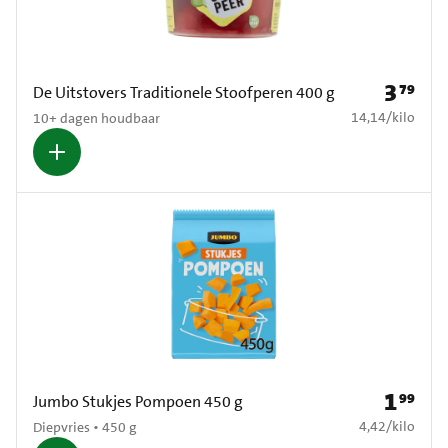
3
79
Prijs: € 3
De Uitstovers Traditionele Stoofperen 400 g
€ 14,14 per kilo
14,14
/
kilo
10+ dagen houdbaar
1
99
Prijs: € 1
Jumbo Stukjes Pompoen 450 g
€ 4,42 per kilo
4,42
/
kilo
Diepvries • 450 g