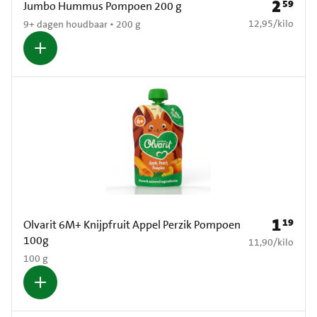
2
59
Prijs: € 2
Jumbo Hummus Pompoen 200 g
€ 12,95 per kilo
12,95
/
kilo
9+ dagen houdbaar • 200 g
1
19
Prijs: € 1
Olvarit 6M+ Knijpfruit Appel Perzik Pompoen
100g
€ 11,90 per kilo
11,90
/
kilo
100 g