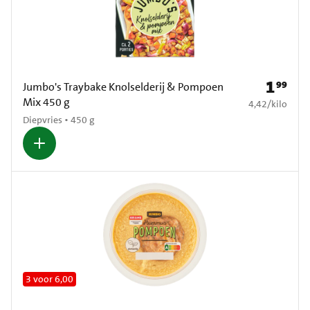
1
99
Prijs: € 1
Jumbo's Traybake Knolselderij & Pompoen
Mix 450 g
€ 4,42 per kilo
4,42
/
kilo
Diepvries • 450 g
3 voor 6,00