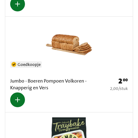
Goedkoopje
2
00
Prijs: € 2
Jumbo - Boeren Pompoen Volkoren -
Knapperig en Vers
€ 2,00 per stuk
2,00
/
stuk