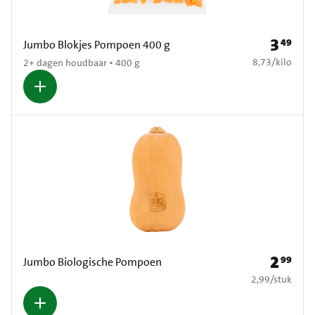
3
49
Prijs: € 3
Jumbo Blokjes Pompoen 400 g
€ 8,73 per kilo
8,73
/
kilo
2+ dagen houdbaar • 400 g
2
99
Prijs: € 2
Jumbo Biologische Pompoen
€ 2,99 per stuk
2,99
/
stuk