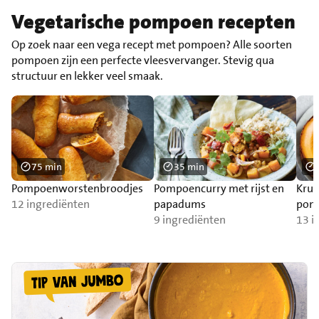
Vegetarische pompoen recepten
Op zoek naar een vega recept met pompoen? Alle soorten
pompoen zijn een perfecte vleesvervanger. Stevig qua
structuur en lekker veel smaak.
75 min
35 min
Pompoenworstenbroodjes
Pompoencurry met rijst en
Krui
12 ingrediënten
papadums
pom
9 ingrediënten
13 i